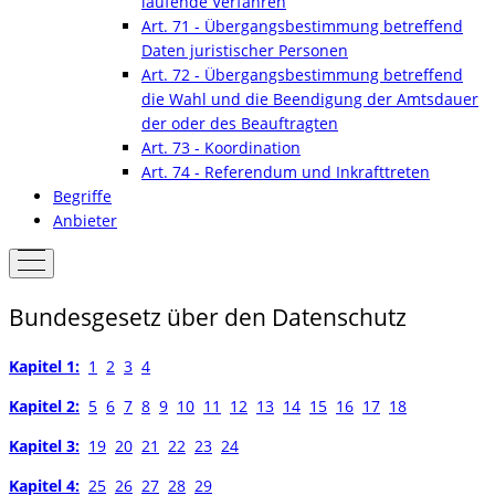
laufende Verfahren
Art. 71 - Übergangsbestimmung betreffend
Daten juristischer Personen
Art. 72 - Übergangsbestimmung betreffend
die Wahl und die Beendigung der Amtsdauer
der oder des Beauftragten
Art. 73 - Koordination
Art. 74 - Referendum und Inkrafttreten
Begriffe
Anbieter
Bundesgesetz über den Datenschutz
Kapitel 1:
1
2
3
4
Kapitel 2:
5
6
7
8
9
10
11
12
13
14
15
16
17
18
Kapitel 3:
19
20
21
22
23
24
Kapitel 4:
25
26
27
28
29