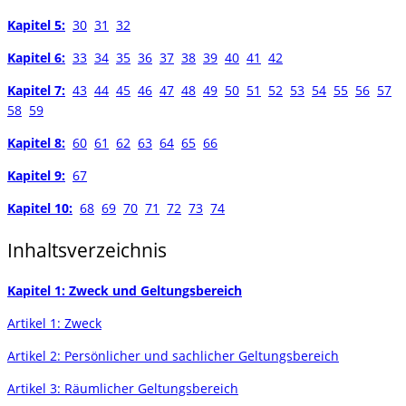
Kapitel 5:
30
31
32
Kapitel 6:
33
34
35
36
37
38
39
40
41
42
Kapitel 7:
43
44
45
46
47
48
49
50
51
52
53
54
55
56
57
58
59
Kapitel 8:
60
61
62
63
64
65
66
Kapitel 9:
67
Kapitel 10:
68
69
70
71
72
73
74
Inhaltsverzeichnis
Kapitel 1: Zweck und Geltungsbereich
Artikel 1: Zweck
Artikel 2: Persönlicher und sachlicher Geltungsbereich
Artikel 3: Räumlicher Geltungsbereich