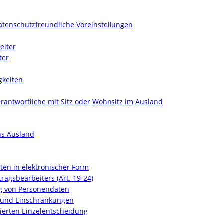
datenschutzfreundliche Voreinstellungen
eiter
ter
gkeiten
erantwortliche mit Sitz oder Wohnsitz im Ausland
ns Ausland
aten in elektronischer Form
tragsbearbeiters (Art. 19-24)
ung von Personendaten
t und Einschränkungen
isierten Einzelentscheidung