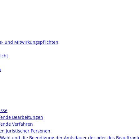
ts- und Mitwirkungspflichten
icht
n
asse
ufende Bearbeitungen
fende Verfahren
n juristischer Personen
 Wahl und die Beendigung der Amtsdauer der oder des Beauftragt