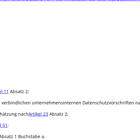
el 11
Absatz 2;
 verbindlichen unternehmensinternen Datenschutzvorschriften n
chätzung nach
Artikel 23
Absatz 2;
l 51
;
Absatz 1 Buchstabe a.