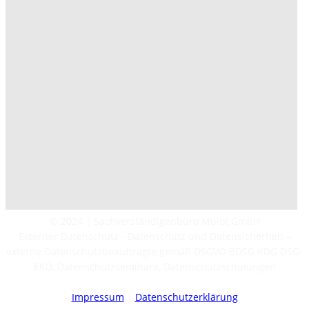
© 2024 | Sachverständigenbüro Mülot GmbH
Externer Datenschutz - Datenschutz und Datensicherheit –
externe Datenschutzbeauftragte gemäß DSGVO BDSG KDG DSG-
EKD, Datenschutzseminare, Datenschutzschulungen
Impressum
|
Datenschutzerklärung