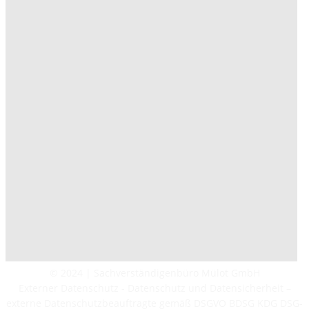
© 2024 | Sachverständigenbüro Mülot GmbH
Externer Datenschutz - Datenschutz und Datensicherheit –
externe Datenschutzbeauftragte gemäß DSGVO BDSG KDG DSG-