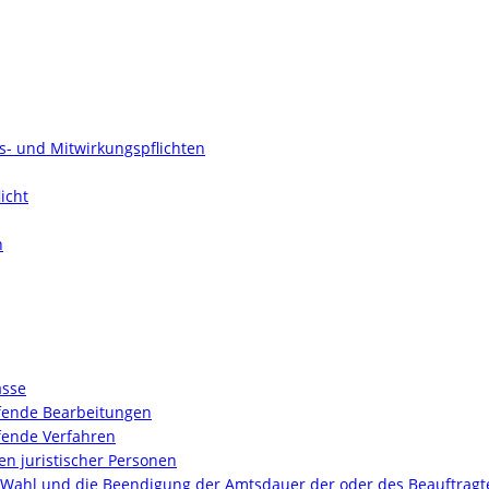
ts- und Mitwirkungspflichten
icht
n
asse
ufende Bearbeitungen
fende Verfahren
n juristischer Personen
 Wahl und die Beendigung der Amtsdauer der oder des Beauftragt