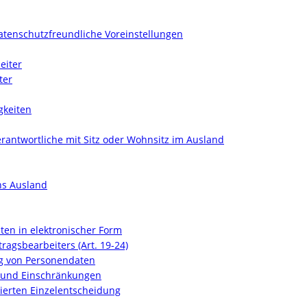
datenschutzfreundliche Voreinstellungen
eiter
ter
gkeiten
erantwortliche mit Sitz oder Wohnsitz im Ausland
ns Ausland
aten in elektronischer Form
tragsbearbeiters (Art. 19-24)
ung von Personendaten
t und Einschränkungen
isierten Einzelentscheidung