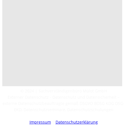
© 2024 | Sachverständigenbüro Mülot GmbH
Externer Datenschutz - Datenschutz und Datensicherheit –
externe Datenschutzbeauftragte gemäß DSGVO BDSG KDG DSG-
EKD, Datenschutzseminare, Datenschutzschulungen
Impressum
|
Datenschutzerklärung