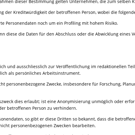
m Rahmen dieser Bestimmung gelten Unternehmen, die zum selben K
ng der Kreditwürdigkeit der betroffenen Person, wobei die folgend
te Personendaten noch um ein Profiling mit hohem Risiko.
n diese die Daten für den Abschluss oder die Abwicklung eines Ve
lich und ausschliesslich zur Veröffentlichung im redaktionellen T
slich als persönliches Arbeitsinstrument.
icht personenbezogene Zwecke, insbesondere für Forschung, Planung
szweck dies erlaubt; ist eine Anonymisierung unmöglich oder erford
r betroffenen Person zu verhindern.
nendaten, so gibt er diese Dritten so bekannt, dass die betroffene
zu nicht personenbezogenen Zwecken bearbeiten.