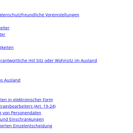
datenschutzfreundliche Voreinstellungen
eiter
ter
gkeiten
erantwortliche mit Sitz oder Wohnsitz im Ausland
ns Ausland
aten in elektronischer Form
tragsbearbeiters (Art. 19-24)
ung von Personendaten
t und Einschränkungen
isierten Einzelentscheidung