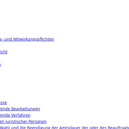
ts- und Mitwirkungspflichten
icht
n
asse
ufende Bearbeitungen
fende Verfahren
n juristischer Personen
 Wahl und die Beendigung der Amtsdauer der oder des Beauftragt